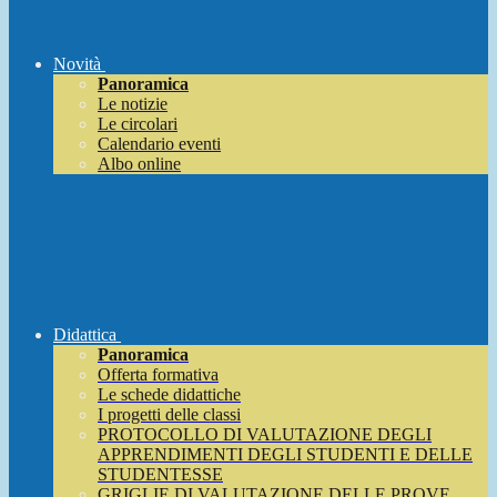
Novità
Panoramica
Le notizie
Le circolari
Calendario eventi
Albo online
Didattica
Panoramica
Offerta formativa
Le schede didattiche
I progetti delle classi
PROTOCOLLO DI VALUTAZIONE DEGLI
APPRENDIMENTI DEGLI STUDENTI E DELLE
STUDENTESSE
GRIGLIE DI VALUTAZIONE DELLE PROVE