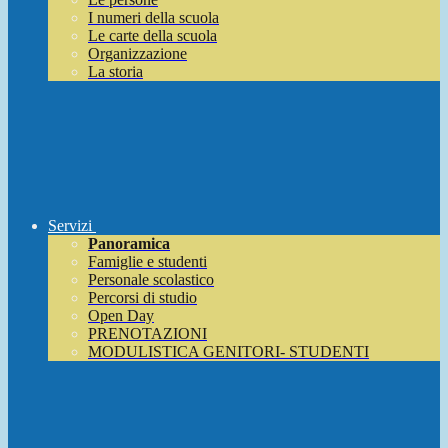
I numeri della scuola
Le carte della scuola
Organizzazione
La storia
Servizi
Panoramica
Famiglie e studenti
Personale scolastico
Percorsi di studio
Open Day
PRENOTAZIONI
MODULISTICA GENITORI- STUDENTI