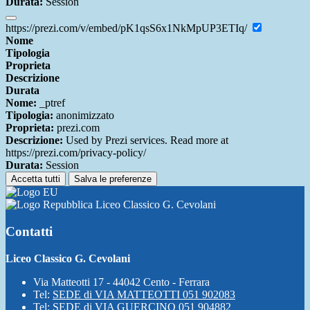
Durata:
Session
https://prezi.com/v/embed/pK1qsS6x1NkMpUP3ETIq/
Nome
Tipologia
Proprieta
Descrizione
Durata
Nome:
_ptref
Tipologia:
anonimizzato
Proprieta:
prezi.com
Descrizione:
Used by Prezi services. Read more at
https://prezi.com/privacy-policy/
Durata:
Session
Accetta tutti
Salva le preferenze
Liceo Classico G. Cevolani
Contatti
Liceo Classico G. Cevolani
Via Matteotti 17 - 44042 Cento - Ferrara
Tel:
SEDE di VIA MATTEOTTI 051 902083
Tel:
SEDE di VIA GUERCINO 051 904882