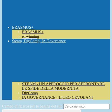
ERASMUS+
ERASMUS+
eTwinning
Steam, DigComp, IA Governance
STEAM - UN APPROCCIO PER AFFRONTARE
LE SFIDE DELLA MODERNITA'
DigComp
IA GOVERNANCE - LICEO CEVOLANI
Campo di ricerca per le pagine del sito