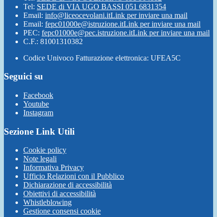
Tel:
SEDE di VIA UGO BASSI 051 6831354
Email:
info@liceocevolani.it
Link per inviare una mail
Email:
fepc01000e@istruzione.it
Link per inviare una mail
PEC:
fepc01000e@pec.istruzione.it
Link per inviare una mail
C.F.: 81001310382
Codice Univoco Fatturazione elettronica: UFEA5C
Seguici su
Facebook
Youtube
Instagram
Sezione Link Utili
Cookie policy
Note legali
Informativa Privacy
Ufficio Relazioni con il Pubblico
Dichiarazione di accessibilità
Obiettivi di accessibilità
Whistleblowing
Gestione consensi cookie