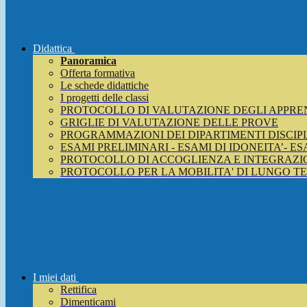
Didattica
Panoramica
Offerta formativa
Le schede didattiche
I progetti delle classi
PROTOCOLLO DI VALUTAZIONE DEGLI APPRE
GRIGLIE DI VALUTAZIONE DELLE PROVE
PROGRAMMAZIONI DEI DIPARTIMENTI DISCIP
ESAMI PRELIMINARI - ESAMI DI IDONEITA’- E
PROTOCOLLO DI ACCOGLIENZA E INTEGRAZIO
PROTOCOLLO PER LA MOBILITA' DI LUNGO T
I miei dati
Rettifica
Dimenticami