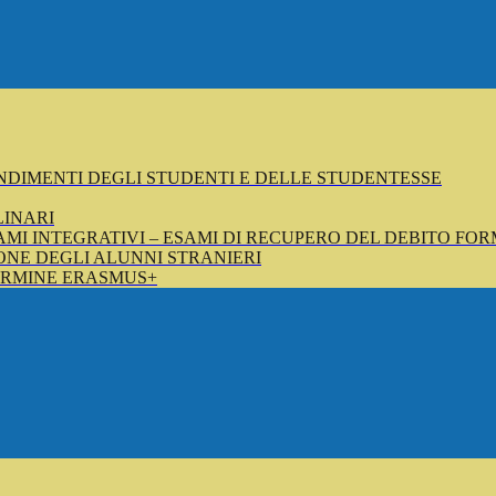
NDIMENTI DEGLI STUDENTI E DELLE STUDENTESSE
LINARI
SAMI INTEGRATIVI – ESAMI DI RECUPERO DEL DEBITO FOR
NE DEGLI ALUNNI STRANIERI
ERMINE ERASMUS+