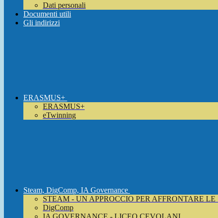
Dati personali
Documenti utili
Gli indirizzi
ERASMUS+
ERASMUS+
eTwinning
Steam, DigComp, IA Governance
STEAM - UN APPROCCIO PER AFFRONTARE LE
DigComp
IA GOVERNANCE - LICEO CEVOLANI