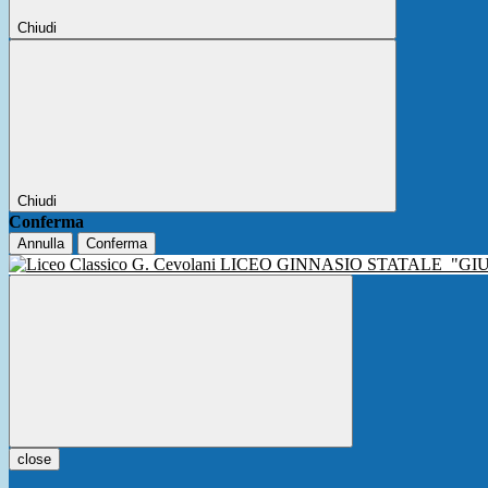
Chiudi
Chiudi
Conferma
Annulla
Conferma
LICEO GINNASIO STATALE
"GI
close