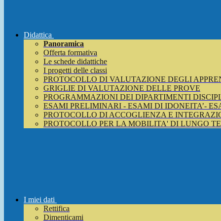
Didattica
Panoramica
Offerta formativa
Le schede didattiche
I progetti delle classi
PROTOCOLLO DI VALUTAZIONE DEGLI APPRE
GRIGLIE DI VALUTAZIONE DELLE PROVE
PROGRAMMAZIONI DEI DIPARTIMENTI DISCIP
ESAMI PRELIMINARI - ESAMI DI IDONEITA’- E
PROTOCOLLO DI ACCOGLIENZA E INTEGRAZIO
PROTOCOLLO PER LA MOBILITA' DI LUNGO T
I miei dati
Rettifica
Dimenticami