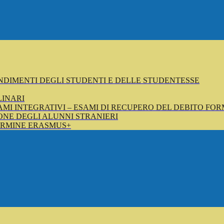
NDIMENTI DEGLI STUDENTI E DELLE STUDENTESSE
LINARI
SAMI INTEGRATIVI – ESAMI DI RECUPERO DEL DEBITO FOR
NE DEGLI ALUNNI STRANIERI
ERMINE ERASMUS+