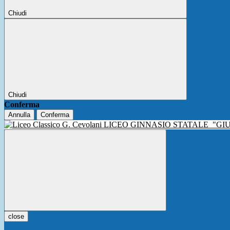
Chiudi
Chiudi
Conferma
Annulla
Conferma
LICEO GINNASIO STATALE
"GI
close