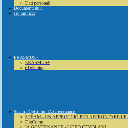
Dati personali
Documenti utili
Gli indirizzi
ERASMUS+
ERASMUS+
eTwinning
Steam, DigComp, IA Governance
STEAM - UN APPROCCIO PER AFFRONTARE LE
DigComp
IA GOVERNANCE - LICEO CEVOLANI