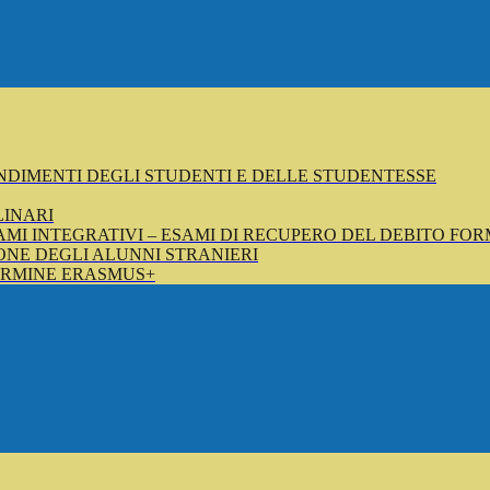
NDIMENTI DEGLI STUDENTI E DELLE STUDENTESSE
LINARI
SAMI INTEGRATIVI – ESAMI DI RECUPERO DEL DEBITO FOR
NE DEGLI ALUNNI STRANIERI
ERMINE ERASMUS+