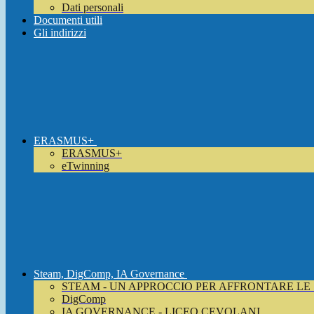
Dati personali
Documenti utili
Gli indirizzi
ERASMUS+
ERASMUS+
eTwinning
Steam, DigComp, IA Governance
STEAM - UN APPROCCIO PER AFFRONTARE LE
DigComp
IA GOVERNANCE - LICEO CEVOLANI