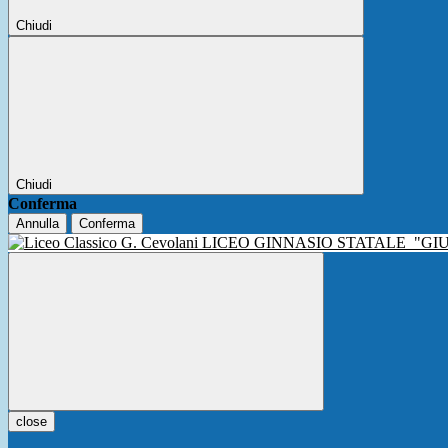
Chiudi
Chiudi
Conferma
Annulla
Conferma
LICEO GINNASIO STATALE
"GI
close