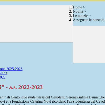
Home
>
Novità
>
Le notizie
>
Assegnate le borse di
zione 2025-2026
-2023
2022
" - a.s. 2022-2023
olani” di Cento, due studentesse del Cevolani, Serena Gallo e Laura Che
i e la Fondazione Caterina Novi ricordano l'ex studentessa del Cevolani, 