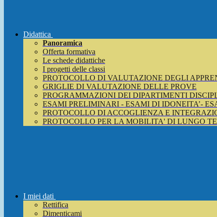
Didattica
Panoramica
Offerta formativa
Le schede didattiche
I progetti delle classi
PROTOCOLLO DI VALUTAZIONE DEGLI APPRE
GRIGLIE DI VALUTAZIONE DELLE PROVE
PROGRAMMAZIONI DEI DIPARTIMENTI DISCIP
ESAMI PRELIMINARI - ESAMI DI IDONEITA’- E
PROTOCOLLO DI ACCOGLIENZA E INTEGRAZIO
PROTOCOLLO PER LA MOBILITA' DI LUNGO T
I miei dati
Rettifica
Dimenticami