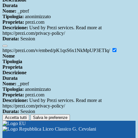
Durata
Nome:
_ptref
Tipologia:
anonimizzato
Proprieta:
prezi.com
Descrizione:
Used by Prezi services. Read more at
https://prezi.com/privacy-policy/
Durata:
Session
https://prezi.com/v/embed/pK1qsS6x1NkMpUP3ETIq/
Nome
Tipologia
Proprieta
Descrizione
Durata
Nome:
_ptref
Tipologia:
anonimizzato
Proprieta:
prezi.com
Descrizione:
Used by Prezi services. Read more at
https://prezi.com/privacy-policy/
Durata:
Session
Accetta tutti
Salva le preferenze
Liceo Classico G. Cevolani