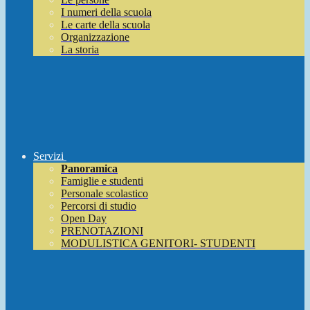
I numeri della scuola
Le carte della scuola
Organizzazione
La storia
Servizi
Panoramica
Famiglie e studenti
Personale scolastico
Percorsi di studio
Open Day
PRENOTAZIONI
MODULISTICA GENITORI- STUDENTI