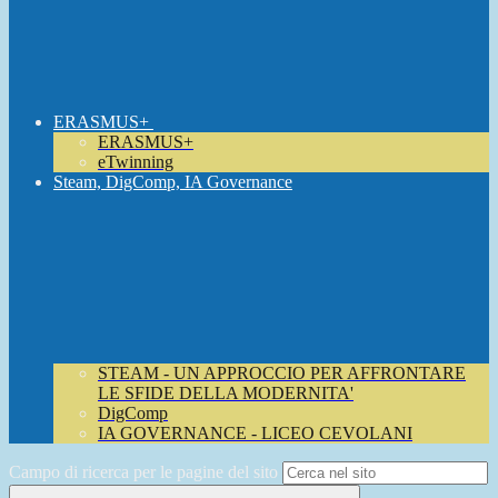
ERASMUS+
ERASMUS+
eTwinning
Steam, DigComp, IA Governance
STEAM - UN APPROCCIO PER AFFRONTARE
LE SFIDE DELLA MODERNITA'
DigComp
IA GOVERNANCE - LICEO CEVOLANI
Campo di ricerca per le pagine del sito