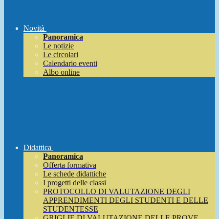
Novità
Panoramica
Le notizie
Le circolari
Calendario eventi
Albo online
Didattica
Panoramica
Offerta formativa
Le schede didattiche
I progetti delle classi
PROTOCOLLO DI VALUTAZIONE DEGLI
APPRENDIMENTI DEGLI STUDENTI E DELLE
STUDENTESSE
GRIGLIE DI VALUTAZIONE DELLE PROVE