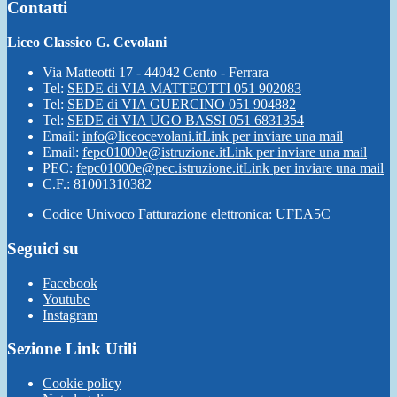
Contatti
Liceo Classico G. Cevolani
Via Matteotti 17 - 44042 Cento - Ferrara
Tel:
SEDE di VIA MATTEOTTI 051 902083
Tel:
SEDE di VIA GUERCINO 051 904882
Tel:
SEDE di VIA UGO BASSI 051 6831354
Email:
info@liceocevolani.it
Link per inviare una mail
Email:
fepc01000e@istruzione.it
Link per inviare una mail
PEC:
fepc01000e@pec.istruzione.it
Link per inviare una mail
C.F.: 81001310382
Codice Univoco Fatturazione elettronica: UFEA5C
Seguici su
Facebook
Youtube
Instagram
Sezione Link Utili
Cookie policy