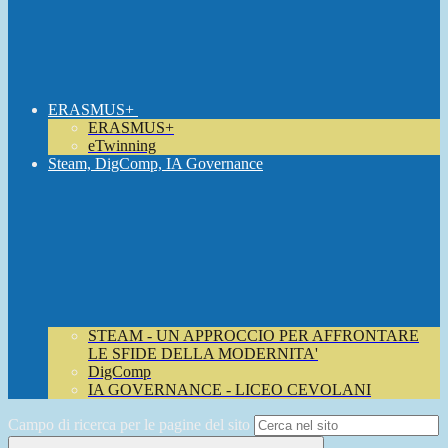
ERASMUS+
ERASMUS+
eTwinning
Steam, DigComp, IA Governance
STEAM - UN APPROCCIO PER AFFRONTARE
LE SFIDE DELLA MODERNITA'
DigComp
IA GOVERNANCE - LICEO CEVOLANI
Campo di ricerca per le pagine del sito