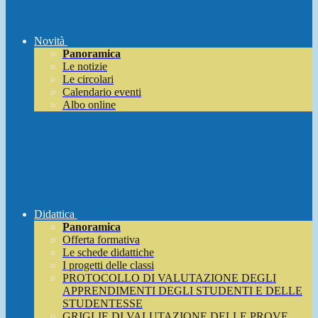
Novità
Panoramica
Le notizie
Le circolari
Calendario eventi
Albo online
Didattica
Panoramica
Offerta formativa
Le schede didattiche
I progetti delle classi
PROTOCOLLO DI VALUTAZIONE DEGLI
APPRENDIMENTI DEGLI STUDENTI E DELLE
STUDENTESSE
GRIGLIE DI VALUTAZIONE DELLE PROVE