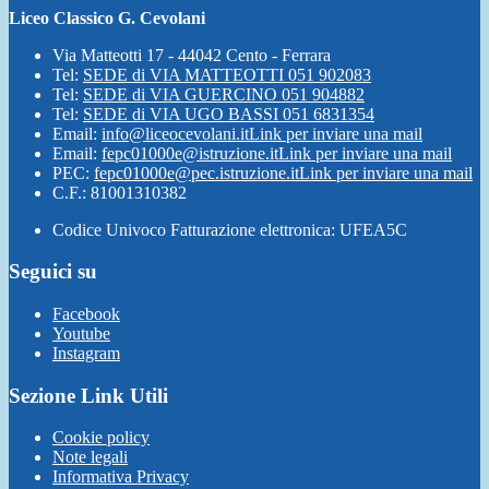
Liceo Classico G. Cevolani
Via Matteotti 17 - 44042 Cento - Ferrara
Tel:
SEDE di VIA MATTEOTTI 051 902083
Tel:
SEDE di VIA GUERCINO 051 904882
Tel:
SEDE di VIA UGO BASSI 051 6831354
Email:
info@liceocevolani.it
Link per inviare una mail
Email:
fepc01000e@istruzione.it
Link per inviare una mail
PEC:
fepc01000e@pec.istruzione.it
Link per inviare una mail
C.F.: 81001310382
Codice Univoco Fatturazione elettronica: UFEA5C
Seguici su
Facebook
Youtube
Instagram
Sezione Link Utili
Cookie policy
Note legali
Informativa Privacy