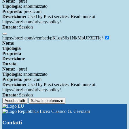
Nome:
_ptref
Tipologia:
anonimizzato
Proprieta:
prezi.com
Descrizione:
Used by Prezi services. Read more at
https://prezi.com/privacy-policy/
Durata:
Session
https://prezi.com/v/embed/pK1qsS6x1NkMpUP3ETIq/
Nome
Tipologia
Proprieta
Descrizione
Durata
Nome:
_ptref
Tipologia:
anonimizzato
Proprieta:
prezi.com
Descrizione:
Used by Prezi services. Read more at
https://prezi.com/privacy-policy/
Durata:
Session
Accetta tutti
Salva le preferenze
Liceo Classico G. Cevolani
Contatti