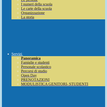
I numeri della scuola
Le carte della scuola
Organizzazione
La storia
Servizi
Panoramica
Famiglie e studenti
Personale scolastico
Percorsi di studio
Open Day
PRENOTAZIONI
MODULISTICA GENITORI- STUDENTI