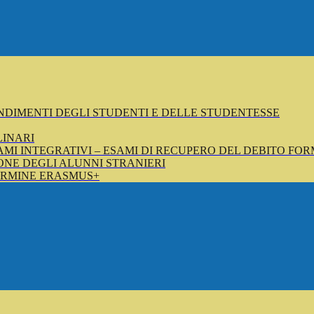
NDIMENTI DEGLI STUDENTI E DELLE STUDENTESSE
LINARI
SAMI INTEGRATIVI – ESAMI DI RECUPERO DEL DEBITO FOR
NE DEGLI ALUNNI STRANIERI
ERMINE ERASMUS+