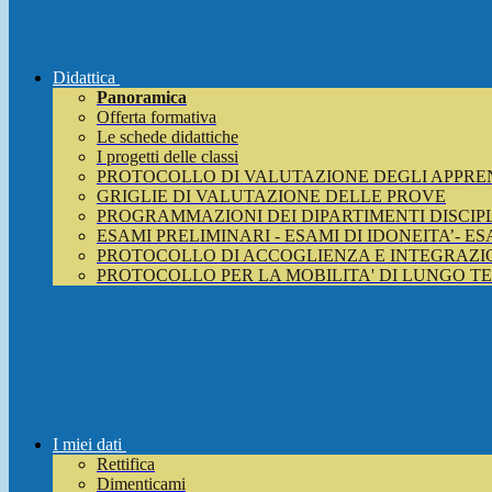
Didattica
Panoramica
Offerta formativa
Le schede didattiche
I progetti delle classi
PROTOCOLLO DI VALUTAZIONE DEGLI APPRE
GRIGLIE DI VALUTAZIONE DELLE PROVE
PROGRAMMAZIONI DEI DIPARTIMENTI DISCIP
ESAMI PRELIMINARI - ESAMI DI IDONEITA’- E
PROTOCOLLO DI ACCOGLIENZA E INTEGRAZIO
PROTOCOLLO PER LA MOBILITA' DI LUNGO T
I miei dati
Rettifica
Dimenticami