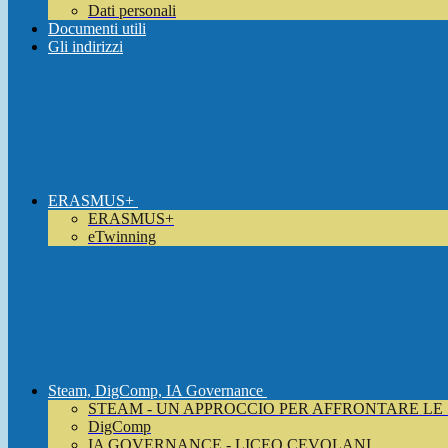
Dati personali
Documenti utili
Gli indirizzi
ERASMUS+
ERASMUS+
eTwinning
Steam, DigComp, IA Governance
STEAM - UN APPROCCIO PER AFFRONTARE LE
DigComp
IA GOVERNANCE - LICEO CEVOLANI