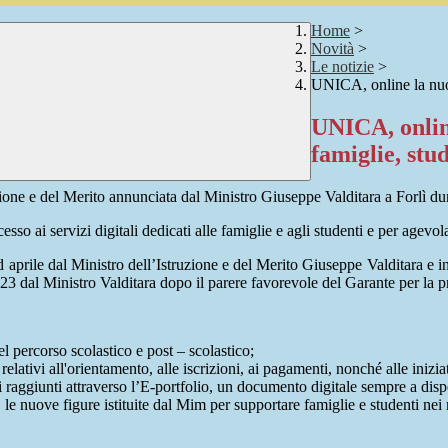
Home
>
Novità
>
Le notizie
>
UNICA, online la nuov
UNICA, onlin
famiglie, stu
uzione e del Merito annunciata dal Ministro Giuseppe Valditara a Forlì d
ccesso ai servizi digitali dedicati alle famiglie e agli studenti e per agev
ad aprile dal Ministro dell’Istruzione e del Merito Giuseppe Valditara e 
3 dal Ministro Valditara dopo il parere favorevole del Garante per la pr
l percorso scolastico e post – scolastico;
 relativi all'orientamento, alle iscrizioni, ai pagamenti, nonché alle inizia
rdi raggiunti attraverso l’E-portfolio, un documento digitale sempre a disp
re, le nuove figure istituite dal Mim per supportare famiglie e studenti ne