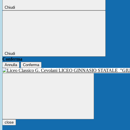
Chiudi
Chiudi
Conferma
Annulla
Conferma
LICEO GINNASIO STATALE
"GI
close