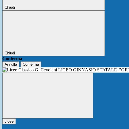
Chiudi
Chiudi
Conferma
Annulla
Conferma
LICEO GINNASIO STATALE
"GI
close