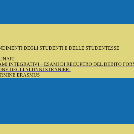
NDIMENTI DEGLI STUDENTI E DELLE STUDENTESSE
LINARI
SAMI INTEGRATIVI – ESAMI DI RECUPERO DEL DEBITO FOR
NE DEGLI ALUNNI STRANIERI
ERMINE ERASMUS+