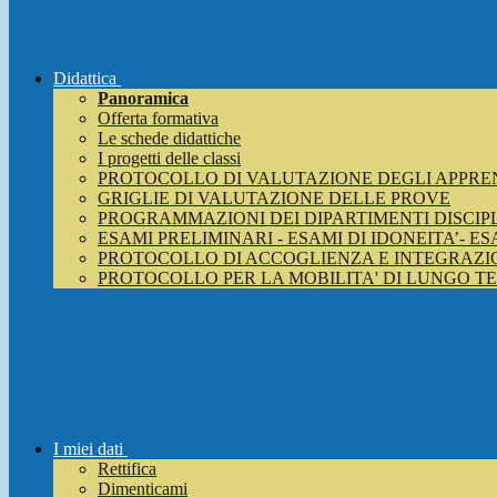
Didattica
Panoramica
Offerta formativa
Le schede didattiche
I progetti delle classi
PROTOCOLLO DI VALUTAZIONE DEGLI APPRE
GRIGLIE DI VALUTAZIONE DELLE PROVE
PROGRAMMAZIONI DEI DIPARTIMENTI DISCIP
ESAMI PRELIMINARI - ESAMI DI IDONEITA’- E
PROTOCOLLO DI ACCOGLIENZA E INTEGRAZIO
PROTOCOLLO PER LA MOBILITA' DI LUNGO T
I miei dati
Rettifica
Dimenticami