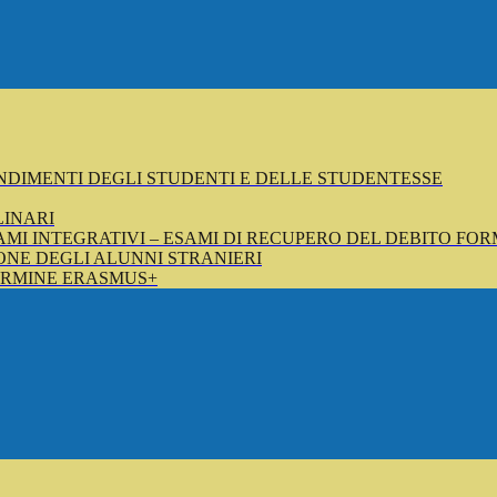
NDIMENTI DEGLI STUDENTI E DELLE STUDENTESSE
LINARI
SAMI INTEGRATIVI – ESAMI DI RECUPERO DEL DEBITO FOR
NE DEGLI ALUNNI STRANIERI
ERMINE ERASMUS+