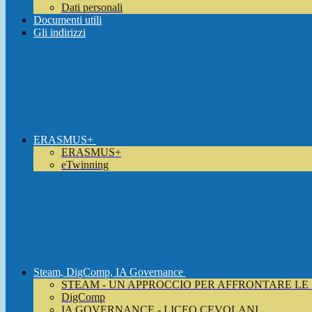
Dati personali
Documenti utili
Gli indirizzi
ERASMUS+
ERASMUS+
eTwinning
Steam, DigComp, IA Governance
STEAM - UN APPROCCIO PER AFFRONTARE LE
DigComp
IA GOVERNANCE - LICEO CEVOLANI