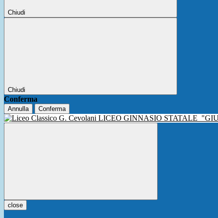
Chiudi
Chiudi
Conferma
Annulla
Conferma
LICEO GINNASIO STATALE
"GI
close