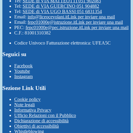
Tel:
SEDE di VIA MATTEOTTI 051 902083
Tel:
SEDE di VIA GUERCINO 051 904882
Tel:
SEDE di VIA UGO BASSI 051 6831354
Email:
info@liceocevolani.it
Link per inviare una mail
Email:
fepc01000e@istruzione.it
Link per inviare una mail
PEC:
fepc01000e@pec.istruzione.it
Link per inviare una mail
C.F.: 81001310382
Codice Univoco Fatturazione elettronica: UFEA5C
Seguici su
Facebook
Youtube
Instagram
Sezione Link Utili
Cookie policy
Note legali
Informativa Privacy
Ufficio Relazioni con il Pubblico
Dichiarazione di accessibilità
Obiettivi di accessibilità
Whistleblowing