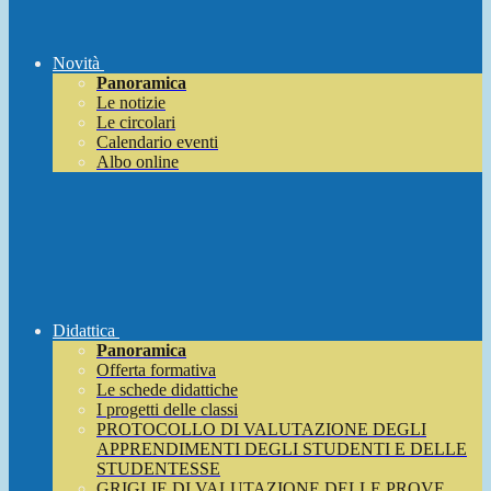
Novità
Panoramica
Le notizie
Le circolari
Calendario eventi
Albo online
Didattica
Panoramica
Offerta formativa
Le schede didattiche
I progetti delle classi
PROTOCOLLO DI VALUTAZIONE DEGLI
APPRENDIMENTI DEGLI STUDENTI E DELLE
STUDENTESSE
GRIGLIE DI VALUTAZIONE DELLE PROVE