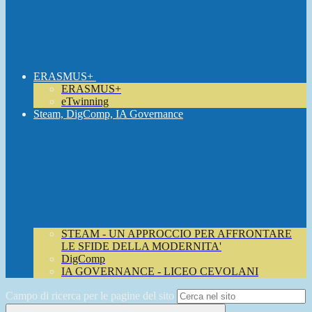
ERASMUS+
ERASMUS+
eTwinning
Steam, DigComp, IA Governance
STEAM - UN APPROCCIO PER AFFRONTARE
LE SFIDE DELLA MODERNITA'
DigComp
IA GOVERNANCE - LICEO CEVOLANI
Campo di ricerca per le pagine del sito