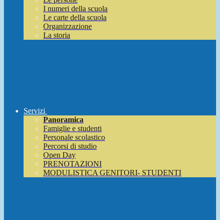
I numeri della scuola
Le carte della scuola
Organizzazione
La storia
Servizi
Panoramica
Famiglie e studenti
Personale scolastico
Percorsi di studio
Open Day
PRENOTAZIONI
MODULISTICA GENITORI- STUDENTI