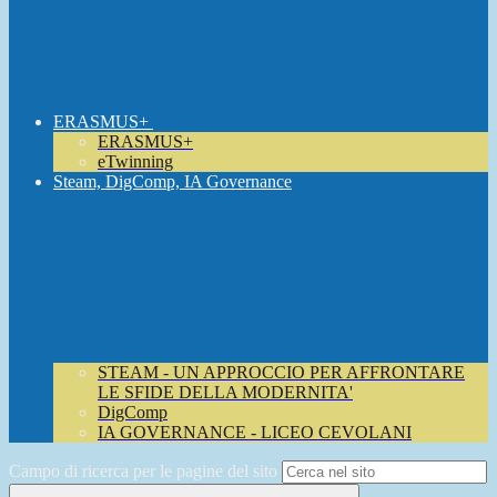
ERASMUS+
ERASMUS+
eTwinning
Steam, DigComp, IA Governance
STEAM - UN APPROCCIO PER AFFRONTARE
LE SFIDE DELLA MODERNITA'
DigComp
IA GOVERNANCE - LICEO CEVOLANI
Campo di ricerca per le pagine del sito