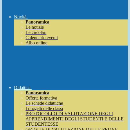
Novità
Panoramica
Le notizie
Le circolari
Calendario eventi
Albo online
Didattica
Panoramica
Offerta formativa
Le schede didattiche
I progetti delle classi
PROTOCOLLO DI VALUTAZIONE DEGLI
APPRENDIMENTI DEGLI STUDENTI E DELLE
STUDENTESSE
GRIGLIE DI VALUTAZIONE DELLE PROVE