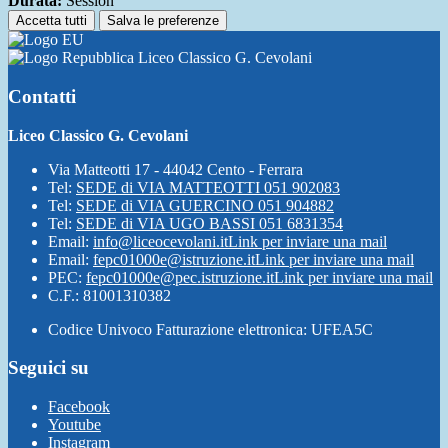
Durata:
Session
Accetta tutti
Salva le preferenze
Liceo Classico G. Cevolani
Contatti
Liceo Classico G. Cevolani
Via Matteotti 17 - 44042 Cento - Ferrara
Tel:
SEDE di VIA MATTEOTTI 051 902083
Tel:
SEDE di VIA GUERCINO 051 904882
Tel:
SEDE di VIA UGO BASSI 051 6831354
Email:
info@liceocevolani.it
Link per inviare una mail
Email:
fepc01000e@istruzione.it
Link per inviare una mail
PEC:
fepc01000e@pec.istruzione.it
Link per inviare una mail
C.F.: 81001310382
Codice Univoco Fatturazione elettronica: UFEA5C
Seguici su
Facebook
Youtube
Instagram