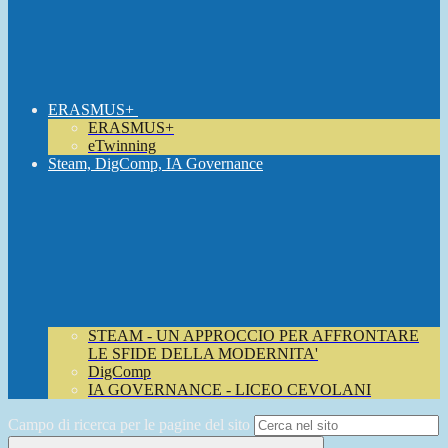
ERASMUS+
ERASMUS+
eTwinning
Steam, DigComp, IA Governance
STEAM - UN APPROCCIO PER AFFRONTARE
LE SFIDE DELLA MODERNITA'
DigComp
IA GOVERNANCE - LICEO CEVOLANI
Campo di ricerca per le pagine del sito