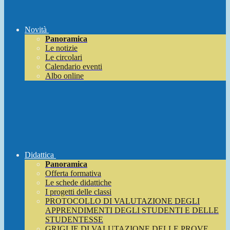
Novità
Panoramica
Le notizie
Le circolari
Calendario eventi
Albo online
Didattica
Panoramica
Offerta formativa
Le schede didattiche
I progetti delle classi
PROTOCOLLO DI VALUTAZIONE DEGLI
APPRENDIMENTI DEGLI STUDENTI E DELLE
STUDENTESSE
GRIGLIE DI VALUTAZIONE DELLE PROVE