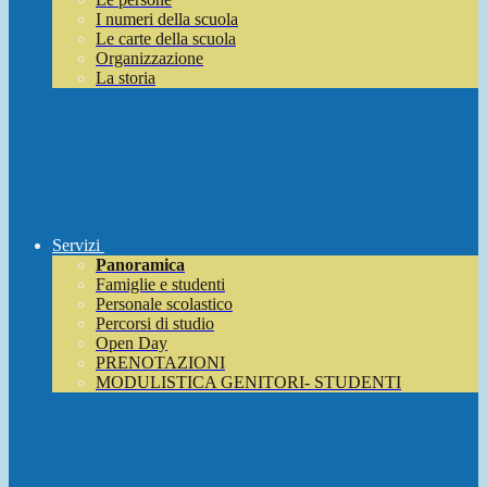
I numeri della scuola
Le carte della scuola
Organizzazione
La storia
Servizi
Panoramica
Famiglie e studenti
Personale scolastico
Percorsi di studio
Open Day
PRENOTAZIONI
MODULISTICA GENITORI- STUDENTI