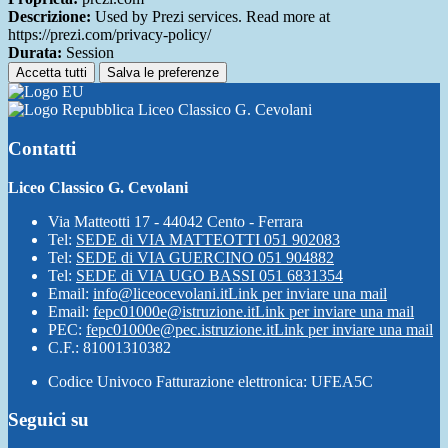
Descrizione:
Used by Prezi services. Read more at
https://prezi.com/privacy-policy/
Durata:
Session
Accetta tutti
Salva le preferenze
Liceo Classico G. Cevolani
Contatti
Liceo Classico G. Cevolani
Via Matteotti 17 - 44042 Cento - Ferrara
Tel:
SEDE di VIA MATTEOTTI 051 902083
Tel:
SEDE di VIA GUERCINO 051 904882
Tel:
SEDE di VIA UGO BASSI 051 6831354
Email:
info@liceocevolani.it
Link per inviare una mail
Email:
fepc01000e@istruzione.it
Link per inviare una mail
PEC:
fepc01000e@pec.istruzione.it
Link per inviare una mail
C.F.: 81001310382
Codice Univoco Fatturazione elettronica: UFEA5C
Seguici su