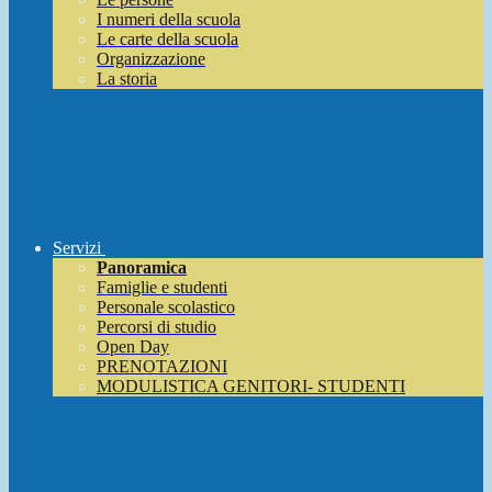
I numeri della scuola
Le carte della scuola
Organizzazione
La storia
Servizi
Panoramica
Famiglie e studenti
Personale scolastico
Percorsi di studio
Open Day
PRENOTAZIONI
MODULISTICA GENITORI- STUDENTI