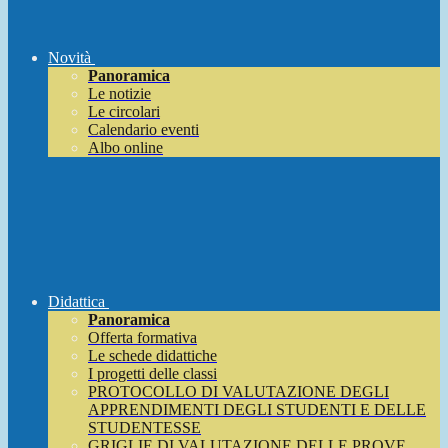
Novità
Panoramica
Le notizie
Le circolari
Calendario eventi
Albo online
Didattica
Panoramica
Offerta formativa
Le schede didattiche
I progetti delle classi
PROTOCOLLO DI VALUTAZIONE DEGLI
APPRENDIMENTI DEGLI STUDENTI E DELLE
STUDENTESSE
GRIGLIE DI VALUTAZIONE DELLE PROVE