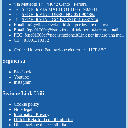
Via Matteotti 17 - 44042 Cento - Ferrara
Tel:
SEDE di VIA MATTEOTTI 051 902083
Tel:
SEDE di VIA GUERCINO 051 904882
Tel:
SEDE di VIA UGO BASSI 051 6831354
Email:
info@liceocevolani.it
Link per inviare una mail
Email:
fepc01000e@istruzione.it
Link per inviare una mail
PEC:
fepc01000e@pec.istruzione.it
Link per inviare una mail
C.F.: 81001310382
Codice Univoco Fatturazione elettronica: UFEA5C
Seguici su
Facebook
Youtube
Instagram
Sezione Link Utili
Cookie policy
Note legali
Informativa Privacy
Ufficio Relazioni con il Pubblico
Dichiarazione di accessibilità