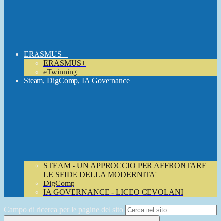
ERASMUS+
ERASMUS+
eTwinning
Steam, DigComp, IA Governance
STEAM - UN APPROCCIO PER AFFRONTARE
LE SFIDE DELLA MODERNITA'
DigComp
IA GOVERNANCE - LICEO CEVOLANI
Campo di ricerca per le pagine del sito