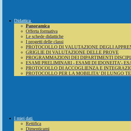
Didattica
Panoramica
Offerta formativa
Le schede didattiche
I progetti delle classi
PROTOCOLLO DI VALUTAZIONE DEGLI APPRE
GRIGLIE DI VALUTAZIONE DELLE PROVE
PROGRAMMAZIONI DEI DIPARTIMENTI DISCIP
ESAMI PRELIMINARI - ESAMI DI IDONEITA’- E
PROTOCOLLO DI ACCOGLIENZA E INTEGRAZIO
PROTOCOLLO PER LA MOBILITA' DI LUNGO T
I miei dati
Rettifica
Dimenticami