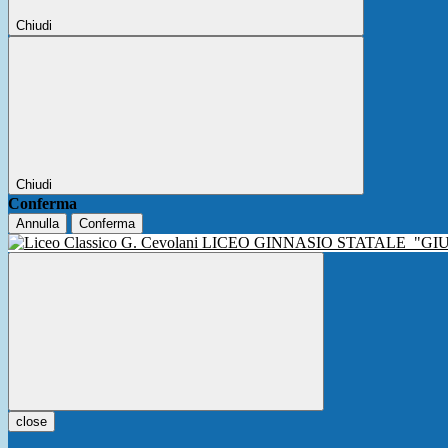
Chiudi
Chiudi
Conferma
Annulla
Conferma
LICEO GINNASIO STATALE
"GI
close