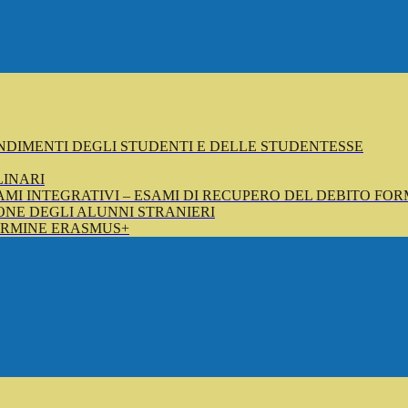
NDIMENTI DEGLI STUDENTI E DELLE STUDENTESSE
LINARI
SAMI INTEGRATIVI – ESAMI DI RECUPERO DEL DEBITO FOR
NE DEGLI ALUNNI STRANIERI
ERMINE ERASMUS+