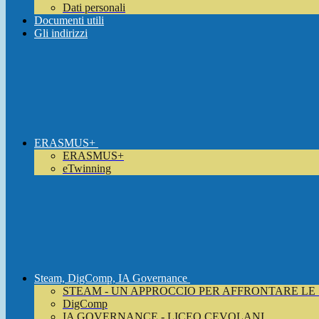
Dati personali
Documenti utili
Gli indirizzi
ERASMUS+
ERASMUS+
eTwinning
Steam, DigComp, IA Governance
STEAM - UN APPROCCIO PER AFFRONTARE LE
DigComp
IA GOVERNANCE - LICEO CEVOLANI