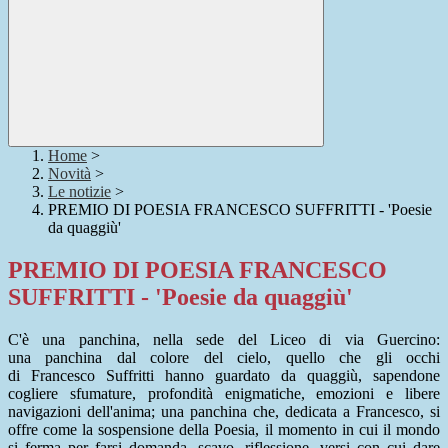
Home
>
Novità
>
Le notizie
>
PREMIO DI POESIA FRANCESCO SUFFRITTI - 'Poesie
da quaggiù'
PREMIO DI POESIA FRANCESCO
SUFFRITTI - 'Poesie da quaggiù'
C'è una
panchina
, nella sede del Liceo di via Guercino:
una
panchina
dal colore del cielo, quello che gli occhi
di
Francesco
Suffritti hanno guardato da quaggiù, sapendone
cogliere sfumature, profondità enigmatiche, emozioni e libere
navigazioni dell'anima; una
panchina
che, dedicata a
Francesco
, si
offre come la sospensione della Poesia, il momento in cui il mondo
si ferma per farsi domanda, scavo, riflessione, versi con cui dare