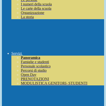
I numeri della scuola
Le carte della scuola
Organizzazione
La storia
Servizi
Panoramica
Famiglie e studenti
Personale scolastico
Percorsi di studio
Open Day
PRENOTAZIONI
MODULISTICA GENITORI- STUDENTI