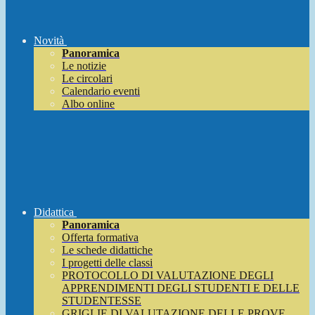
Novità
Panoramica
Le notizie
Le circolari
Calendario eventi
Albo online
Didattica
Panoramica
Offerta formativa
Le schede didattiche
I progetti delle classi
PROTOCOLLO DI VALUTAZIONE DEGLI
APPRENDIMENTI DEGLI STUDENTI E DELLE
STUDENTESSE
GRIGLIE DI VALUTAZIONE DELLE PROVE