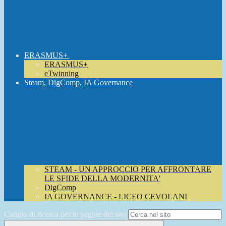
ERASMUS+
ERASMUS+
eTwinning
Steam, DigComp, IA Governance
STEAM - UN APPROCCIO PER AFFRONTARE
LE SFIDE DELLA MODERNITA'
DigComp
IA GOVERNANCE - LICEO CEVOLANI
Campo di ricerca per le pagine del sito