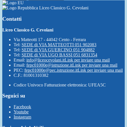
Liceo Classico G. Cevolani
Contatti
Liceo Classico G. Cevolani
Via Matteotti 17 - 44042 Cento - Ferrara
Tel:
SEDE di VIA MATTEOTTI 051 902083
Tel:
SEDE di VIA GUERCINO 051 904882
Tel:
SEDE di VIA UGO BASSI 051 6831354
Email:
info@liceocevolani.it
Link per inviare una mail
Email:
fepc01000e@istruzione.it
Link per inviare una mail
PEC:
fepc01000e@pec.istruzione.it
Link per inviare una mail
C.F.: 81001310382
Codice Univoco Fatturazione elettronica: UFEA5C
Seguici su
Facebook
Youtube
Instagram