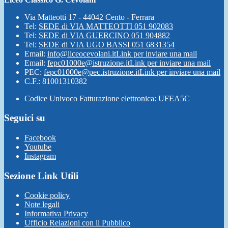
Via Matteotti 17 - 44042 Cento - Ferrara
Tel:
SEDE di VIA MATTEOTTI 051 902083
Tel:
SEDE di VIA GUERCINO 051 904882
Tel:
SEDE di VIA UGO BASSI 051 6831354
Email:
info@liceocevolani.it
Link per inviare una mail
Email:
fepc01000e@istruzione.it
Link per inviare una mail
PEC:
fepc01000e@pec.istruzione.it
Link per inviare una mail
C.F.: 81001310382
Codice Univoco Fatturazione elettronica: UFEA5C
Seguici su
Facebook
Youtube
Instagram
Sezione Link Utili
Cookie policy
Note legali
Informativa Privacy
Ufficio Relazioni con il Pubblico