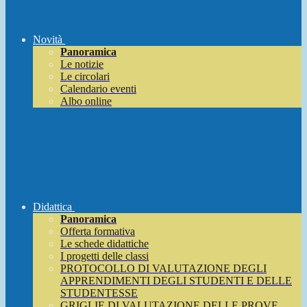
Novità
Panoramica
Le notizie
Le circolari
Calendario eventi
Albo online
Didattica
Panoramica
Offerta formativa
Le schede didattiche
I progetti delle classi
PROTOCOLLO DI VALUTAZIONE DEGLI
APPRENDIMENTI DEGLI STUDENTI E DELLE
STUDENTESSE
GRIGLIE DI VALUTAZIONE DELLE PROVE