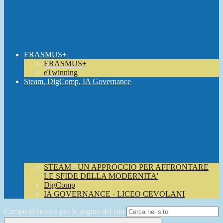
ERASMUS+
ERASMUS+
eTwinning
Steam, DigComp, IA Governance
STEAM - UN APPROCCIO PER AFFRONTARE
LE SFIDE DELLA MODERNITA'
DigComp
IA GOVERNANCE - LICEO CEVOLANI
Campo di ricerca per le pagine del sito