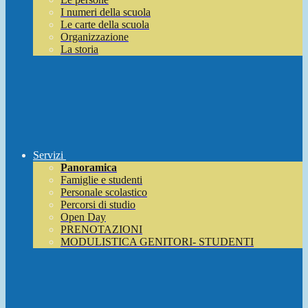
I numeri della scuola
Le carte della scuola
Organizzazione
La storia
Servizi
Panoramica
Famiglie e studenti
Personale scolastico
Percorsi di studio
Open Day
PRENOTAZIONI
MODULISTICA GENITORI- STUDENTI