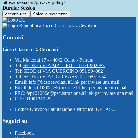
https://prezi.com/privacy-policy/
Durata:
Session
Accetta tutti
Salva le preferenze
Liceo Classico G. Cevolani
Contatti
Liceo Classico G. Cevolani
Via Matteotti 17 - 44042 Cento - Ferrara
Tel:
SEDE di VIA MATTEOTTI 051 902083
Tel:
SEDE di VIA GUERCINO 051 904882
Tel:
SEDE di VIA UGO BASSI 051 6831354
Email:
info@liceocevolani.it
Link per inviare una mail
Email:
fepc01000e@istruzione.it
Link per inviare una mail
PEC:
fepc01000e@pec.istruzione.it
Link per inviare una mail
C.F.: 81001310382
Codice Univoco Fatturazione elettronica: UFEA5C
Seguici su
Facebook