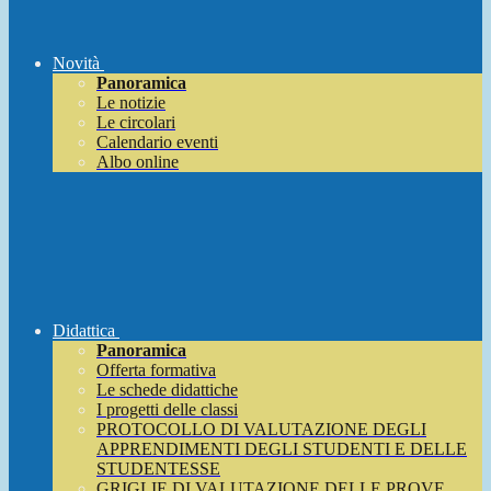
Novità
Panoramica
Le notizie
Le circolari
Calendario eventi
Albo online
Didattica
Panoramica
Offerta formativa
Le schede didattiche
I progetti delle classi
PROTOCOLLO DI VALUTAZIONE DEGLI
APPRENDIMENTI DEGLI STUDENTI E DELLE
STUDENTESSE
GRIGLIE DI VALUTAZIONE DELLE PROVE