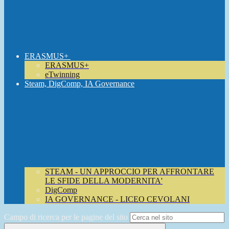
ERASMUS+
ERASMUS+
eTwinning
Steam, DigComp, IA Governance
STEAM - UN APPROCCIO PER AFFRONTARE
LE SFIDE DELLA MODERNITA'
DigComp
IA GOVERNANCE - LICEO CEVOLANI
Campo di ricerca per le pagine del sito