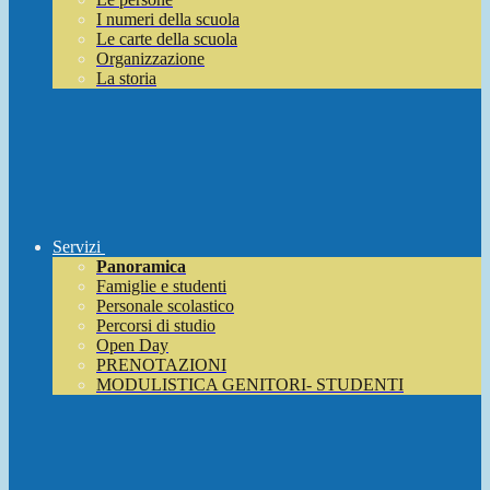
I numeri della scuola
Le carte della scuola
Organizzazione
La storia
Servizi
Panoramica
Famiglie e studenti
Personale scolastico
Percorsi di studio
Open Day
PRENOTAZIONI
MODULISTICA GENITORI- STUDENTI