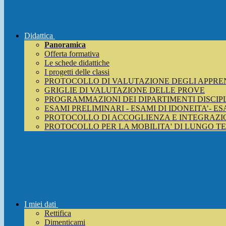
Didattica
Panoramica
Offerta formativa
Le schede didattiche
I progetti delle classi
PROTOCOLLO DI VALUTAZIONE DEGLI APPRE
GRIGLIE DI VALUTAZIONE DELLE PROVE
PROGRAMMAZIONI DEI DIPARTIMENTI DISCIP
ESAMI PRELIMINARI - ESAMI DI IDONEITA’- E
PROTOCOLLO DI ACCOGLIENZA E INTEGRAZIO
PROTOCOLLO PER LA MOBILITA' DI LUNGO T
I miei dati
Rettifica
Dimenticami