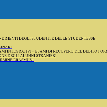
NDIMENTI DEGLI STUDENTI E DELLE STUDENTESSE
LINARI
SAMI INTEGRATIVI – ESAMI DI RECUPERO DEL DEBITO FOR
NE DEGLI ALUNNI STRANIERI
ERMINE ERASMUS+