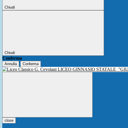
Chiudi
Chiudi
Conferma
Annulla
Conferma
LICEO GINNASIO STATALE
"GI
close