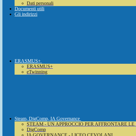
Dati personali
Documenti utili
Gli indirizzi
ERASMUS+
ERASMUS+
eTwinning
Steam, DigComp, IA Governance
STEAM - UN APPROCCIO PER AFFRONTARE LE
DigComp
IA GOVERNANCE - LICEO CEVOLANI