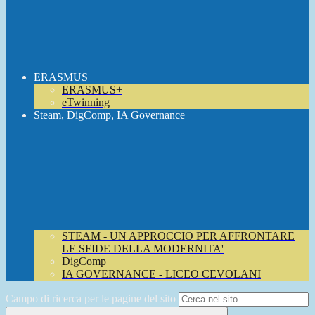
ERASMUS+
ERASMUS+
eTwinning
Steam, DigComp, IA Governance
STEAM - UN APPROCCIO PER AFFRONTARE
LE SFIDE DELLA MODERNITA'
DigComp
IA GOVERNANCE - LICEO CEVOLANI
Campo di ricerca per le pagine del sito