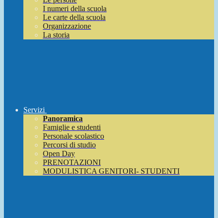
I numeri della scuola
Le carte della scuola
Organizzazione
La storia
Servizi
Panoramica
Famiglie e studenti
Personale scolastico
Percorsi di studio
Open Day
PRENOTAZIONI
MODULISTICA GENITORI- STUDENTI