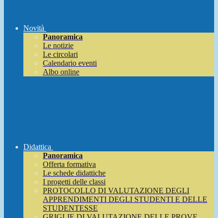
Novità
Panoramica
Le notizie
Le circolari
Calendario eventi
Albo online
Didattica
Panoramica
Offerta formativa
Le schede didattiche
I progetti delle classi
PROTOCOLLO DI VALUTAZIONE DEGLI
APPRENDIMENTI DEGLI STUDENTI E DELLE
STUDENTESSE
GRIGLIE DI VALUTAZIONE DELLE PROVE