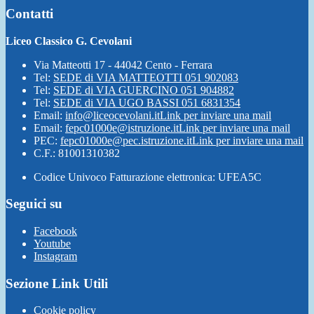
Contatti
Liceo Classico G. Cevolani
Via Matteotti 17 - 44042 Cento - Ferrara
Tel:
SEDE di VIA MATTEOTTI 051 902083
Tel:
SEDE di VIA GUERCINO 051 904882
Tel:
SEDE di VIA UGO BASSI 051 6831354
Email:
info@liceocevolani.it
Link per inviare una mail
Email:
fepc01000e@istruzione.it
Link per inviare una mail
PEC:
fepc01000e@pec.istruzione.it
Link per inviare una mail
C.F.: 81001310382
Codice Univoco Fatturazione elettronica: UFEA5C
Seguici su
Facebook
Youtube
Instagram
Sezione Link Utili
Cookie policy