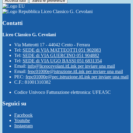
Accetta tutti
Salva le preferenze
Liceo Classico G. Cevolani
Contatti
Liceo Classico G. Cevolani
Via Matteotti 17 - 44042 Cento - Ferrara
Tel:
SEDE di VIA MATTEOTTI 051 902083
Tel:
SEDE di VIA GUERCINO 051 904882
Tel:
SEDE di VIA UGO BASSI 051 6831354
Email:
info@liceocevolani.it
Link per inviare una mail
Email:
fepc01000e@istruzione.it
Link per inviare una mail
PEC:
fepc01000e@pec.istruzione.it
Link per inviare una mail
C.F.: 81001310382
Codice Univoco Fatturazione elettronica: UFEA5C
Seguici su
Facebook
Youtube
Instagram