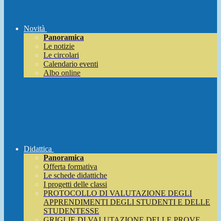
Novità
Panoramica
Le notizie
Le circolari
Calendario eventi
Albo online
Didattica
Panoramica
Offerta formativa
Le schede didattiche
I progetti delle classi
PROTOCOLLO DI VALUTAZIONE DEGLI
APPRENDIMENTI DEGLI STUDENTI E DELLE
STUDENTESSE
GRIGLIE DI VALUTAZIONE DELLE PROVE