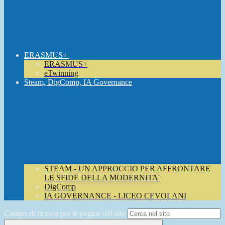
ERASMUS+
ERASMUS+
eTwinning
Steam, DigComp, IA Governance
STEAM - UN APPROCCIO PER AFFRONTARE
LE SFIDE DELLA MODERNITA'
DigComp
IA GOVERNANCE - LICEO CEVOLANI
Campo di ricerca per le pagine del sito