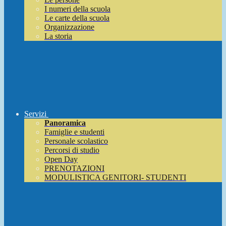
I numeri della scuola
Le carte della scuola
Organizzazione
La storia
Servizi
Panoramica
Famiglie e studenti
Personale scolastico
Percorsi di studio
Open Day
PRENOTAZIONI
MODULISTICA GENITORI- STUDENTI