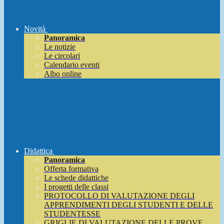
Novità
Panoramica
Le notizie
Le circolari
Calendario eventi
Albo online
Didattica
Panoramica
Offerta formativa
Le schede didattiche
I progetti delle classi
PROTOCOLLO DI VALUTAZIONE DEGLI
APPRENDIMENTI DEGLI STUDENTI E DELLE
STUDENTESSE
GRIGLIE DI VALUTAZIONE DELLE PROVE