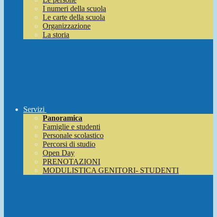
I numeri della scuola
Le carte della scuola
Organizzazione
La storia
Servizi
Panoramica
Famiglie e studenti
Personale scolastico
Percorsi di studio
Open Day
PRENOTAZIONI
MODULISTICA GENITORI- STUDENTI