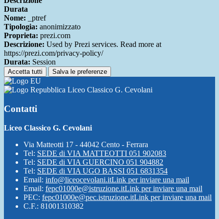
Descrizione
Durata
Nome:
_ptref
Tipologia:
anonimizzato
Proprieta:
prezi.com
Descrizione:
Used by Prezi services. Read more at
https://prezi.com/privacy-policy/
Durata:
Session
Accetta tutti
Salva le preferenze
Liceo Classico G. Cevolani
Contatti
Liceo Classico G. Cevolani
Via Matteotti 17 - 44042 Cento - Ferrara
Tel:
SEDE di VIA MATTEOTTI 051 902083
Tel:
SEDE di VIA GUERCINO 051 904882
Tel:
SEDE di VIA UGO BASSI 051 6831354
Email:
info@liceocevolani.it
Link per inviare una mail
Email:
fepc01000e@istruzione.it
Link per inviare una mail
PEC:
fepc01000e@pec.istruzione.it
Link per inviare una mail
C.F.: 81001310382