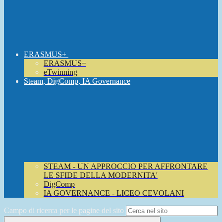
ERASMUS+
ERASMUS+
eTwinning
Steam, DigComp, IA Governance
STEAM - UN APPROCCIO PER AFFRONTARE
LE SFIDE DELLA MODERNITA'
DigComp
IA GOVERNANCE - LICEO CEVOLANI
Campo di ricerca per le pagine del sito