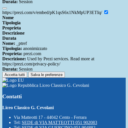
Durata:
Session
https://prezi.com/v/embed/pK1qsS6x1NkMpUP3ETIq/
Nome
Tipologia
Proprieta
Descrizione
Durata
Nome:
_ptref
Tipologia:
anonimizzato
Proprieta:
prezi.com
Descrizione:
Used by Prezi services. Read more at
https://prezi.com/privacy-policy/
Durata:
Session
Accetta tutti
Salva le preferenze
Liceo Classico G. Cevolani
Contatti
Liceo Classico G. Cevolani
Via Matteotti 17 - 44042 Cento - Ferrara
Tel:
SEDE di VIA MATTEOTTI 051 902083
Tel:
SEDE di VIA GUERCINO 051 904882