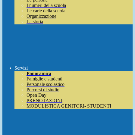
I numeri della scuola
Le carte della scuola
Organizzazione
La storia
Servizi
Panoramica
Famiglie e studenti
Personale scolastico
Percorsi di studio
Open Day
PRENOTAZIONI
MODULISTICA GENITORI- STUDENTI