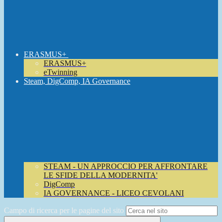
ERASMUS+
ERASMUS+
eTwinning
Steam, DigComp, IA Governance
STEAM - UN APPROCCIO PER AFFRONTARE
LE SFIDE DELLA MODERNITA'
DigComp
IA GOVERNANCE - LICEO CEVOLANI
Campo di ricerca per le pagine del sito