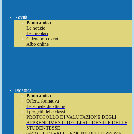
Novità
Panoramica
Le notizie
Le circolari
Calendario eventi
Albo online
Didattica
Panoramica
Offerta formativa
Le schede didattiche
I progetti delle classi
PROTOCOLLO DI VALUTAZIONE DEGLI
APPRENDIMENTI DEGLI STUDENTI E DELLE
STUDENTESSE
GRIGLIE DI VALUTAZIONE DELLE PROVE