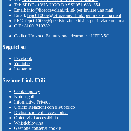
Tel:
SEDE di VIA UGO BASSI 051 6831354
Email:
info@liceocevolani.it
Link per inviare una mail
Email:
fepc01000e@istruzione.it
Link per inviare una mail
PEC:
fepc01000e@pec.istruzione.it
Link per inviare una mail
C.F.: 81001310382
Codice Univoco Fatturazione elettronica: UFEA5C
Seguici su
Facebook
Youtube
Instagram
Sezione Link Utili
Cookie policy
Note legali
Informativa Privacy
Ufficio Relazioni con il Pubblico
Dichiarazione di accessibilità
Obiettivi di accessibilità
Whistleblowing
Gestione consensi cookie