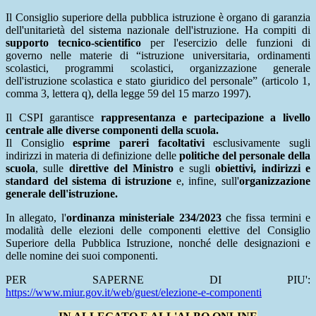
Il Consiglio superiore della pubblica istruzione è organo di garanzia
dell'unitarietà del sistema nazionale dell'istruzione. Ha compiti di
supporto tecnico-scientifico
per l'esercizio delle funzioni di
governo nelle materie di “istruzione universitaria, ordinamenti
scolastici, programmi scolastici, organizzazione generale
dell'istruzione scolastica e stato giuridico del personale” (articolo 1,
comma 3, lettera q), della legge 59 del 15 marzo 1997).
Il CSPI garantisce
rappresentanza e partecipazione a livello
centrale alle diverse componenti della scuola.
Il Consiglio
esprime pareri facoltativi
esclusivamente sugli
indirizzi in materia di definizione delle
politiche del personale della
scuola
, sulle
direttive del Ministro
e sugli
obiettivi, indirizzi e
standard del sistema di istruzione
e, infine, sull'
organizzazione
generale dell'istruzione.
In allegato, l'
ordinanza ministeriale 234/2023
che fissa termini e
modalità delle elezioni delle componenti elettive del Consiglio
Superiore della Pubblica Istruzione, nonché delle designazioni e
delle nomine dei suoi componenti.
PER SAPERNE DI PIU':
https://www.miur.gov.it/web/guest/elezione-e-componenti