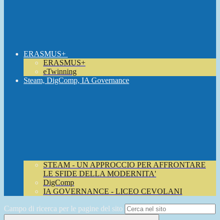
ERASMUS+
ERASMUS+
eTwinning
Steam, DigComp, IA Governance
STEAM - UN APPROCCIO PER AFFRONTARE
LE SFIDE DELLA MODERNITA'
DigComp
IA GOVERNANCE - LICEO CEVOLANI
Campo di ricerca per le pagine del sito