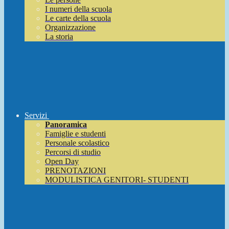
I numeri della scuola
Le carte della scuola
Organizzazione
La storia
Servizi
Panoramica
Famiglie e studenti
Personale scolastico
Percorsi di studio
Open Day
PRENOTAZIONI
MODULISTICA GENITORI- STUDENTI