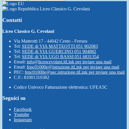
Liceo Classico G. Cevolani
Contatti
Liceo Classico G. Cevolani
Via Matteotti 17 - 44042 Cento - Ferrara
Tel:
SEDE di VIA MATTEOTTI 051 902083
Tel:
SEDE di VIA GUERCINO 051 904882
Tel:
SEDE di VIA UGO BASSI 051 6831354
Email:
info@liceocevolani.it
Link per inviare una mail
Email:
fepc01000e@istruzione.it
Link per inviare una mail
PEC:
fepc01000e@pec.istruzione.it
Link per inviare una mail
C.F.: 81001310382
Codice Univoco Fatturazione elettronica: UFEA5C
Seguici su
Facebook
Youtube
Instagram