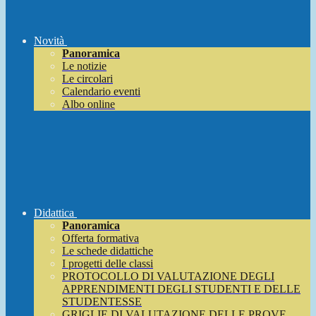
Novità
Panoramica
Le notizie
Le circolari
Calendario eventi
Albo online
Didattica
Panoramica
Offerta formativa
Le schede didattiche
I progetti delle classi
PROTOCOLLO DI VALUTAZIONE DEGLI
APPRENDIMENTI DEGLI STUDENTI E DELLE
STUDENTESSE
GRIGLIE DI VALUTAZIONE DELLE PROVE