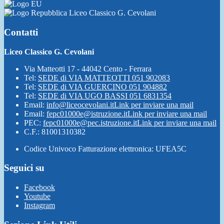
Liceo Classico G. Cevolani
Contatti
Liceo Classico G. Cevolani
Via Matteotti 17 - 44042 Cento - Ferrara
Tel:
SEDE di VIA MATTEOTTI 051 902083
Tel:
SEDE di VIA GUERCINO 051 904882
Tel:
SEDE di VIA UGO BASSI 051 6831354
Email:
info@liceocevolani.it
Link per inviare una mail
Email:
fepc01000e@istruzione.it
Link per inviare una mail
PEC:
fepc01000e@pec.istruzione.it
Link per inviare una mail
C.F.: 81001310382
Codice Univoco Fatturazione elettronica: UFEA5C
Seguici su
Facebook
Youtube
Instagram