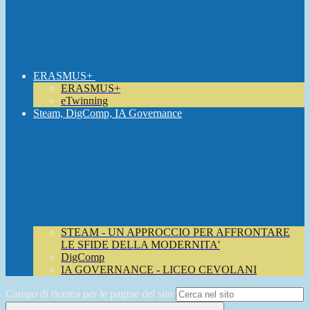
ERASMUS+
ERASMUS+
eTwinning
Steam, DigComp, IA Governance
STEAM - UN APPROCCIO PER AFFRONTARE
LE SFIDE DELLA MODERNITA'
DigComp
IA GOVERNANCE - LICEO CEVOLANI
Campo di ricerca per le pagine del sito