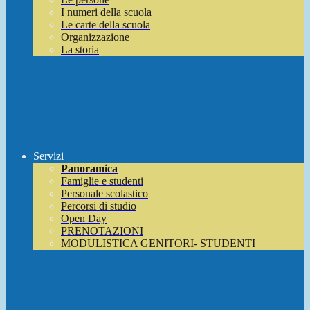
I numeri della scuola
Le carte della scuola
Organizzazione
La storia
Servizi
Panoramica
Famiglie e studenti
Personale scolastico
Percorsi di studio
Open Day
PRENOTAZIONI
MODULISTICA GENITORI- STUDENTI