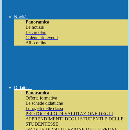
Novità
Panoramica
Le notizie
Le circolari
Calendario eventi
Albo online
Didattica
Panoramica
Offerta formativa
Le schede didattiche
I progetti delle classi
PROTOCOLLO DI VALUTAZIONE DEGLI
APPRENDIMENTI DEGLI STUDENTI E DELLE
STUDENTESSE
GRIGLIE DI VALUTAZIONE DELLE PROVE