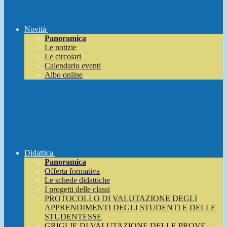
Novità
Panoramica
Le notizie
Le circolari
Calendario eventi
Albo online
Didattica
Panoramica
Offerta formativa
Le schede didattiche
I progetti delle classi
PROTOCOLLO DI VALUTAZIONE DEGLI
APPRENDIMENTI DEGLI STUDENTI E DELLE
STUDENTESSE
GRIGLIE DI VALUTAZIONE DELLE PROVE