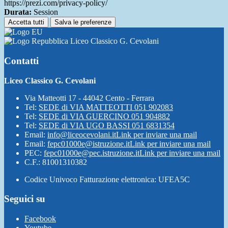
https://prezi.com/privacy-policy/
Durata:
Session
Accetta tutti
Salva le preferenze
Liceo Classico G. Cevolani
Contatti
Liceo Classico G. Cevolani
Via Matteotti 17 - 44042 Cento - Ferrara
Tel:
SEDE di VIA MATTEOTTI 051 902083
Tel:
SEDE di VIA GUERCINO 051 904882
Tel:
SEDE di VIA UGO BASSI 051 6831354
Email:
info@liceocevolani.it
Link per inviare una mail
Email:
fepc01000e@istruzione.it
Link per inviare una mail
PEC:
fepc01000e@pec.istruzione.it
Link per inviare una mail
C.F.: 81001310382
Codice Univoco Fatturazione elettronica: UFEA5C
Seguici su
Facebook
Youtube