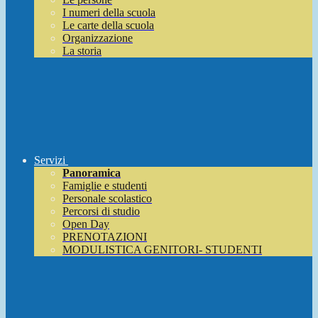
I numeri della scuola
Le carte della scuola
Organizzazione
La storia
Servizi
Panoramica
Famiglie e studenti
Personale scolastico
Percorsi di studio
Open Day
PRENOTAZIONI
MODULISTICA GENITORI- STUDENTI