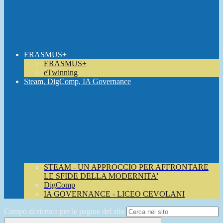
ERASMUS+
ERASMUS+
eTwinning
Steam, DigComp, IA Governance
STEAM - UN APPROCCIO PER AFFRONTARE
LE SFIDE DELLA MODERNITA'
DigComp
IA GOVERNANCE - LICEO CEVOLANI
Campo di ricerca per le pagine del sito