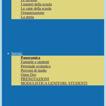
I numeri della scuola
Le carte della scuola
Organizzazione
La storia
Servizi
Panoramica
Famiglie e studenti
Personale scolastico
Percorsi di studio
Open Day
PRENOTAZIONI
MODULISTICA GENITORI- STUDENTI