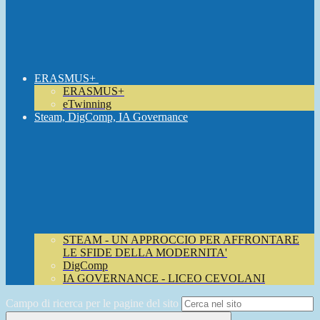
ERASMUS+
ERASMUS+
eTwinning
Steam, DigComp, IA Governance
STEAM - UN APPROCCIO PER AFFRONTARE
LE SFIDE DELLA MODERNITA'
DigComp
IA GOVERNANCE - LICEO CEVOLANI
Campo di ricerca per le pagine del sito