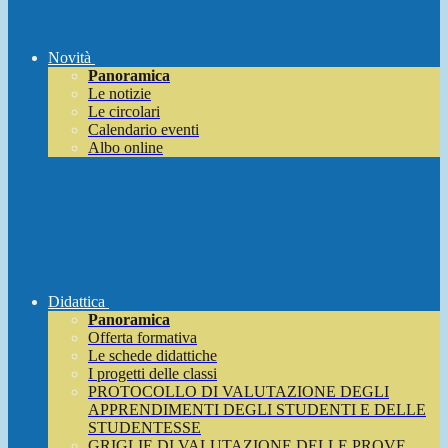
Novità
Panoramica
Le notizie
Le circolari
Calendario eventi
Albo online
Didattica
Panoramica
Offerta formativa
Le schede didattiche
I progetti delle classi
PROTOCOLLO DI VALUTAZIONE DEGLI
APPRENDIMENTI DEGLI STUDENTI E DELLE
STUDENTESSE
GRIGLIE DI VALUTAZIONE DELLE PROVE