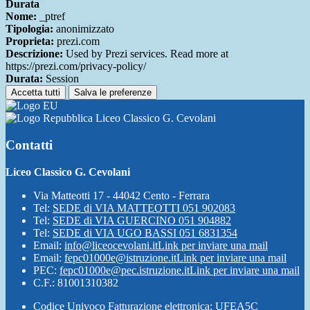
Durata
Nome:
_ptref
Tipologia:
anonimizzato
Proprieta:
prezi.com
Descrizione:
Used by Prezi services. Read more at
https://prezi.com/privacy-policy/
Durata:
Session
Accetta tutti
Salva le preferenze
Liceo Classico G. Cevolani
Contatti
Liceo Classico G. Cevolani
Via Matteotti 17 - 44042 Cento - Ferrara
Tel:
SEDE di VIA MATTEOTTI 051 902083
Tel:
SEDE di VIA GUERCINO 051 904882
Tel:
SEDE di VIA UGO BASSI 051 6831354
Email:
info@liceocevolani.it
Link per inviare una mail
Email:
fepc01000e@istruzione.it
Link per inviare una mail
PEC:
fepc01000e@pec.istruzione.it
Link per inviare una mail
C.F.: 81001310382
Codice Univoco Fatturazione elettronica: UFEA5C