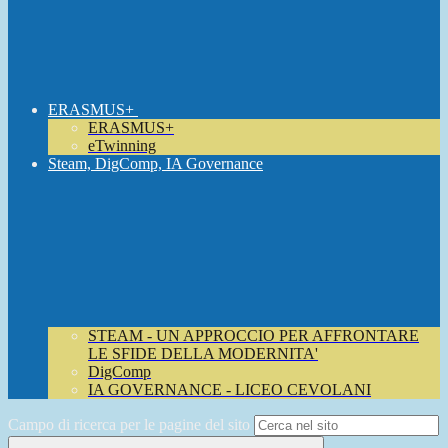
ERASMUS+
ERASMUS+
eTwinning
Steam, DigComp, IA Governance
STEAM - UN APPROCCIO PER AFFRONTARE
LE SFIDE DELLA MODERNITA'
DigComp
IA GOVERNANCE - LICEO CEVOLANI
Campo di ricerca per le pagine del sito