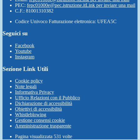
PEC:
fepc01000e@pec.istruzione.it
Link per inviare una mail
C.F.: 81001310382
Codice Univoco Fatturazione elettronica: UFEA5C
Seguici su
Facebook
Youtube
Instagram
Sezione Link Utili
Cookie policy
Note legali
Informativa Privacy
Ufficio Relazioni con il Pubblico
Dichiarazione di accessibilità
Obiettivi di accessibilità
Whistleblowing
Gestione consensi cookie
Amministrazione trasparente
Pagina visualizzata
531
volte