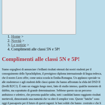
Home
>
Novità
>
Le notizie
>
Complimenti alle classi 5N e 5P!
Complimenti alle classi 5N e 5P!
Siamo orgogliosi di annunciare i brillanti risultati ottenuti dai nostri studenti per il
conseguimento dello Sprachdiplom, il prestigioso diploma internazionale di lingua tedesca,
che il nostro Liceo offre, come unica scuola in Emilia-Romagna.
Un applauso speciale va
alle studentesse e agli studenti delle classi quinte che hanno affrontato la sfida del DSD II
(livelli B2/C1). È stato un viaggio lungo mesi, fatto di studio intenso, qualche momento di
dubbio, ma soprattutto di grande determinazione.
Sebbene questo sia un percorso
ambizioso e selettivo, che presenta qualche salita, tutti i candidati hanno raggiunto risultati
meritevoli, dimostrando una maturità che va oltre il semplice voto.
Queste "fatiche" sono
oggi il passaporto per il futuro di questi ragazzi: le basi solide che hanno costruito e che li