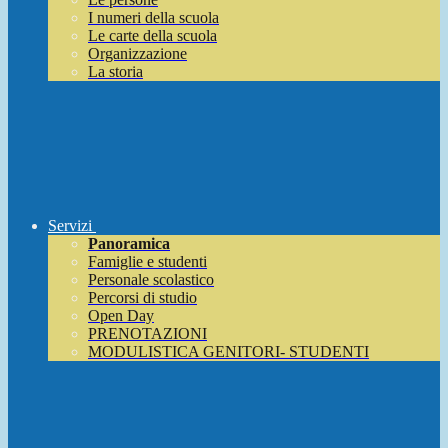
I numeri della scuola
Le carte della scuola
Organizzazione
La storia
Servizi
Panoramica
Famiglie e studenti
Personale scolastico
Percorsi di studio
Open Day
PRENOTAZIONI
MODULISTICA GENITORI- STUDENTI