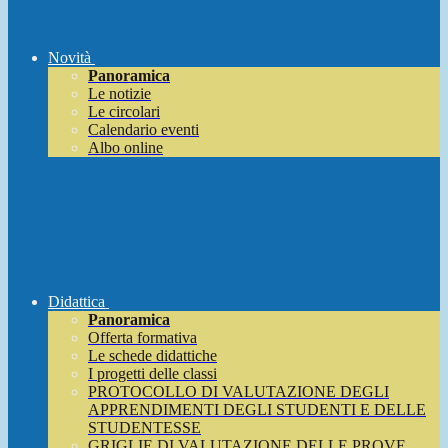
Novità
Panoramica
Le notizie
Le circolari
Calendario eventi
Albo online
Didattica
Panoramica
Offerta formativa
Le schede didattiche
I progetti delle classi
PROTOCOLLO DI VALUTAZIONE DEGLI
APPRENDIMENTI DEGLI STUDENTI E DELLE
STUDENTESSE
GRIGLIE DI VALUTAZIONE DELLE PROVE