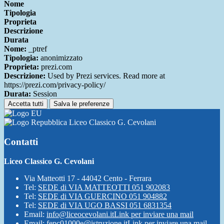
Nome
Tipologia
Proprieta
Descrizione
Durata
Nome:
_ptref
Tipologia:
anonimizzato
Proprieta:
prezi.com
Descrizione:
Used by Prezi services. Read more at
https://prezi.com/privacy-policy/
Durata:
Session
Accetta tutti
Salva le preferenze
Liceo Classico G. Cevolani
Contatti
Liceo Classico G. Cevolani
Via Matteotti 17 - 44042 Cento - Ferrara
Tel:
SEDE di VIA MATTEOTTI 051 902083
Tel:
SEDE di VIA GUERCINO 051 904882
Tel:
SEDE di VIA UGO BASSI 051 6831354
Email:
info@liceocevolani.it
Link per inviare una mail
Email:
fepc01000e@istruzione.it
Link per inviare una mail