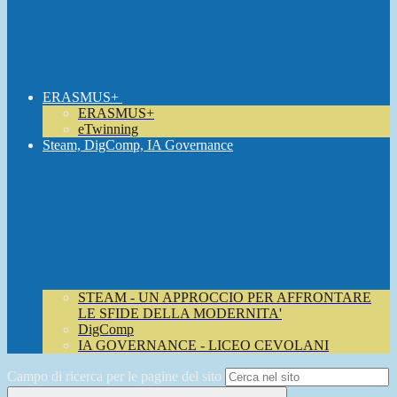
ERASMUS+
ERASMUS+
eTwinning
Steam, DigComp, IA Governance
STEAM - UN APPROCCIO PER AFFRONTARE
LE SFIDE DELLA MODERNITA'
DigComp
IA GOVERNANCE - LICEO CEVOLANI
Campo di ricerca per le pagine del sito