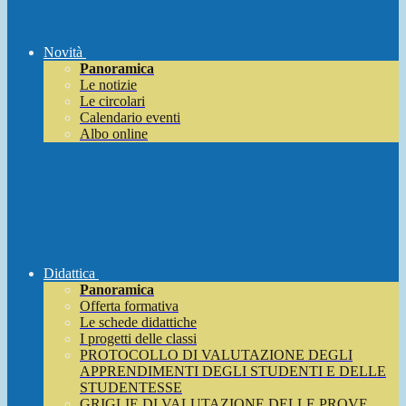
Novità
Panoramica
Le notizie
Le circolari
Calendario eventi
Albo online
Didattica
Panoramica
Offerta formativa
Le schede didattiche
I progetti delle classi
PROTOCOLLO DI VALUTAZIONE DEGLI
APPRENDIMENTI DEGLI STUDENTI E DELLE
STUDENTESSE
GRIGLIE DI VALUTAZIONE DELLE PROVE