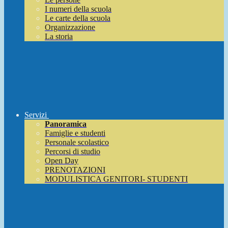
I numeri della scuola
Le carte della scuola
Organizzazione
La storia
Servizi
Panoramica
Famiglie e studenti
Personale scolastico
Percorsi di studio
Open Day
PRENOTAZIONI
MODULISTICA GENITORI- STUDENTI