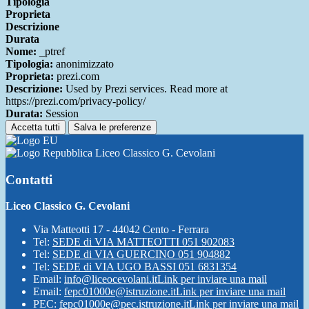
Tipologia
Proprieta
Descrizione
Durata
Nome:
_ptref
Tipologia:
anonimizzato
Proprieta:
prezi.com
Descrizione:
Used by Prezi services. Read more at
https://prezi.com/privacy-policy/
Durata:
Session
Accetta tutti
Salva le preferenze
Liceo Classico G. Cevolani
Contatti
Liceo Classico G. Cevolani
Via Matteotti 17 - 44042 Cento - Ferrara
Tel:
SEDE di VIA MATTEOTTI 051 902083
Tel:
SEDE di VIA GUERCINO 051 904882
Tel:
SEDE di VIA UGO BASSI 051 6831354
Email:
info@liceocevolani.it
Link per inviare una mail
Email:
fepc01000e@istruzione.it
Link per inviare una mail
PEC:
fepc01000e@pec.istruzione.it
Link per inviare una mail