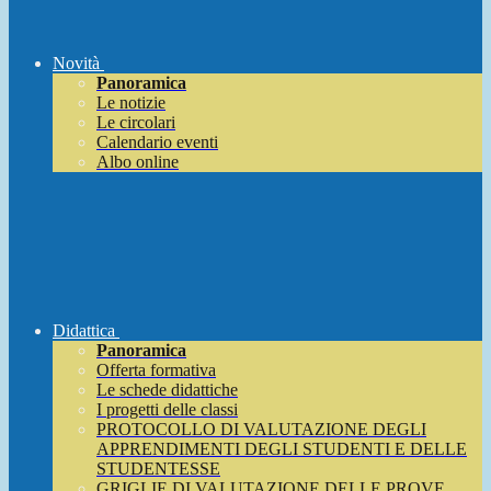
Novità
Panoramica
Le notizie
Le circolari
Calendario eventi
Albo online
Didattica
Panoramica
Offerta formativa
Le schede didattiche
I progetti delle classi
PROTOCOLLO DI VALUTAZIONE DEGLI
APPRENDIMENTI DEGLI STUDENTI E DELLE
STUDENTESSE
GRIGLIE DI VALUTAZIONE DELLE PROVE