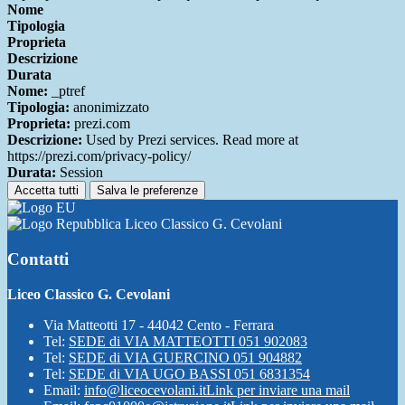
Nome
Tipologia
Proprieta
Descrizione
Durata
Nome:
_ptref
Tipologia:
anonimizzato
Proprieta:
prezi.com
Descrizione:
Used by Prezi services. Read more at
https://prezi.com/privacy-policy/
Durata:
Session
Accetta tutti
Salva le preferenze
Liceo Classico G. Cevolani
Contatti
Liceo Classico G. Cevolani
Via Matteotti 17 - 44042 Cento - Ferrara
Tel:
SEDE di VIA MATTEOTTI 051 902083
Tel:
SEDE di VIA GUERCINO 051 904882
Tel:
SEDE di VIA UGO BASSI 051 6831354
Email:
info@liceocevolani.it
Link per inviare una mail