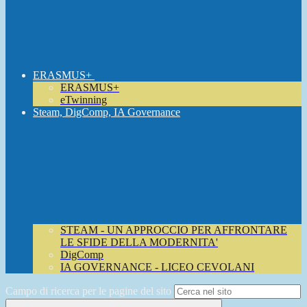
ERASMUS+
ERASMUS+
eTwinning
Steam, DigComp, IA Governance
STEAM - UN APPROCCIO PER AFFRONTARE
LE SFIDE DELLA MODERNITA'
DigComp
IA GOVERNANCE - LICEO CEVOLANI
Campo di ricerca per le pagine del sito