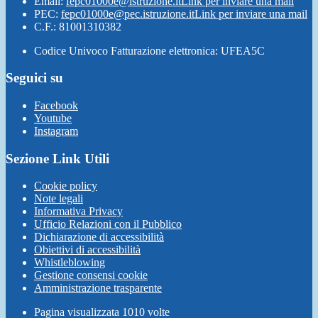
Email:
fepc01000e@istruzione.it
Link per inviare una mail
PEC:
fepc01000e@pec.istruzione.it
Link per inviare una mail
C.F.: 81001310382
Codice Univoco Fatturazione elettronica: UFEA5C
Seguici su
Facebook
Youtube
Instagram
Sezione Link Utili
Cookie policy
Note legali
Informativa Privacy
Ufficio Relazioni con il Pubblico
Dichiarazione di accessibilità
Obiettivi di accessibilità
Whistleblowing
Gestione consensi cookie
Amministrazione trasparente
Pagina visualizzata
1010
volte