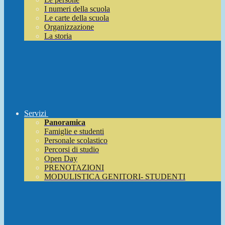
I numeri della scuola
Le carte della scuola
Organizzazione
La storia
Servizi
Panoramica
Famiglie e studenti
Personale scolastico
Percorsi di studio
Open Day
PRENOTAZIONI
MODULISTICA GENITORI- STUDENTI