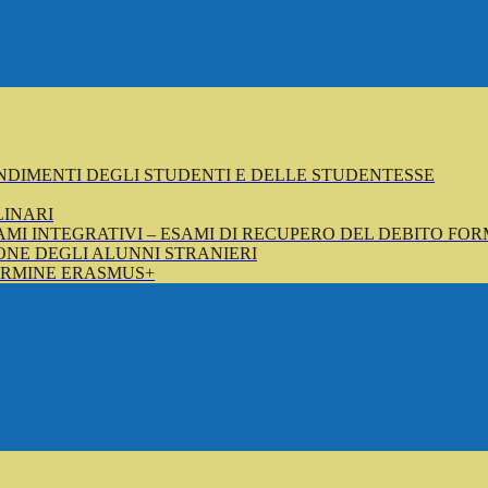
NDIMENTI DEGLI STUDENTI E DELLE STUDENTESSE
LINARI
SAMI INTEGRATIVI – ESAMI DI RECUPERO DEL DEBITO FOR
NE DEGLI ALUNNI STRANIERI
ERMINE ERASMUS+