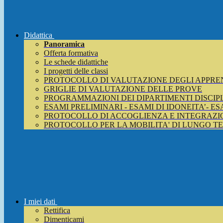
Didattica
Panoramica
Offerta formativa
Le schede didattiche
I progetti delle classi
PROTOCOLLO DI VALUTAZIONE DEGLI APPRE
GRIGLIE DI VALUTAZIONE DELLE PROVE
PROGRAMMAZIONI DEI DIPARTIMENTI DISCIP
ESAMI PRELIMINARI - ESAMI DI IDONEITA’- E
PROTOCOLLO DI ACCOGLIENZA E INTEGRAZIO
PROTOCOLLO PER LA MOBILITA' DI LUNGO T
I miei dati
Rettifica
Dimenticami