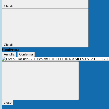
Chiudi
Chiudi
Conferma
Annulla
Conferma
LICEO GINNASIO STATALE
"GI
close