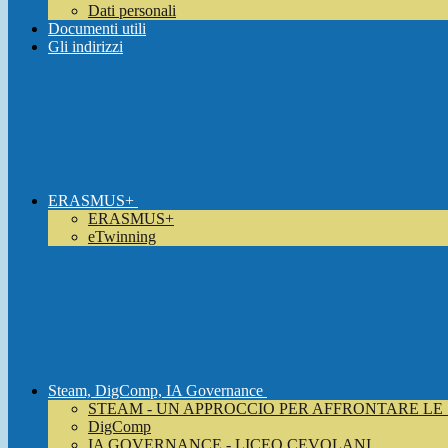
Dati personali
Documenti utili
Gli indirizzi
ERASMUS+
ERASMUS+
eTwinning
Steam, DigComp, IA Governance
STEAM - UN APPROCCIO PER AFFRONTARE LE
DigComp
IA GOVERNANCE - LICEO CEVOLANI