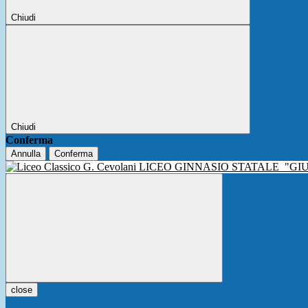
Chiudi
Chiudi
Conferma
Annulla
Conferma
LICEO GINNASIO STATALE
"GI
close