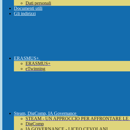
Dati personali
Documenti utili
Gli indirizzi
ERASMUS+
ERASMUS+
eTwinning
Steam, DigComp, IA Governance
STEAM - UN APPROCCIO PER AFFRONTARE LE
DigComp
IA GOVERNANCE - LICEO CEVOLANI