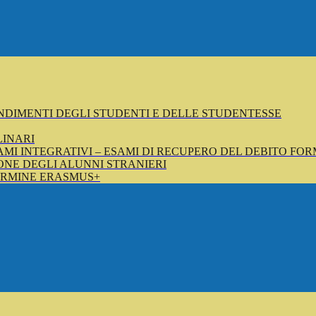
NDIMENTI DEGLI STUDENTI E DELLE STUDENTESSE
LINARI
SAMI INTEGRATIVI – ESAMI DI RECUPERO DEL DEBITO FOR
NE DEGLI ALUNNI STRANIERI
ERMINE ERASMUS+