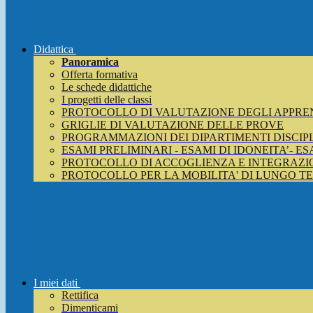
Didattica
Panoramica
Offerta formativa
Le schede didattiche
I progetti delle classi
PROTOCOLLO DI VALUTAZIONE DEGLI APPRE
GRIGLIE DI VALUTAZIONE DELLE PROVE
PROGRAMMAZIONI DEI DIPARTIMENTI DISCIP
ESAMI PRELIMINARI - ESAMI DI IDONEITA’- E
PROTOCOLLO DI ACCOGLIENZA E INTEGRAZIO
PROTOCOLLO PER LA MOBILITA' DI LUNGO T
I miei dati
Rettifica
Dimenticami