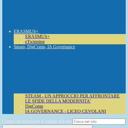
ERASMUS+
ERASMUS+
eTwinning
Steam, DigComp, IA Governance
STEAM - UN APPROCCIO PER AFFRONTARE
LE SFIDE DELLA MODERNITA'
DigComp
IA GOVERNANCE - LICEO CEVOLANI
Campo di ricerca per le pagine del sito