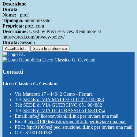
Descrizione
Durata
Nome:
_ptref
Tipologia:
anonimizzato
Proprieta:
prezi.com
Descrizione:
Used by Prezi services. Read more at
https://prezi.com/privacy-policy/
Durata:
Session
Accetta tutti
Salva le preferenze
Liceo Classico G. Cevolani
Contatti
Liceo Classico G. Cevolani
Via Matteotti 17 - 44042 Cento - Ferrara
Tel:
SEDE di VIA MATTEOTTI 051 902083
Tel:
SEDE di VIA GUERCINO 051 904882
Tel:
SEDE di VIA UGO BASSI 051 6831354
Email:
info@liceocevolani.it
Link per inviare una mail
Email:
fepc01000e@istruzione.it
Link per inviare una mail
PEC:
fepc01000e@pec.istruzione.it
Link per inviare una mail
C.F.: 81001310382