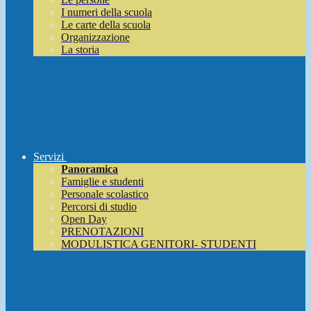
I numeri della scuola
Le carte della scuola
Organizzazione
La storia
Servizi
Panoramica
Famiglie e studenti
Personale scolastico
Percorsi di studio
Open Day
PRENOTAZIONI
MODULISTICA GENITORI- STUDENTI