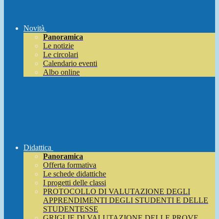
Novità
Panoramica
Le notizie
Le circolari
Calendario eventi
Albo online
Didattica
Panoramica
Offerta formativa
Le schede didattiche
I progetti delle classi
PROTOCOLLO DI VALUTAZIONE DEGLI
APPRENDIMENTI DEGLI STUDENTI E DELLE
STUDENTESSE
GRIGLIE DI VALUTAZIONE DELLE PROVE