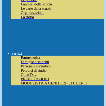
I numeri della scuola
Le carte della scuola
Organizzazione
La storia
Servizi
Panoramica
Famiglie e studenti
Personale scolastico
Percorsi di studio
Open Day
PRENOTAZIONI
MODULISTICA GENITORI- STUDENTI