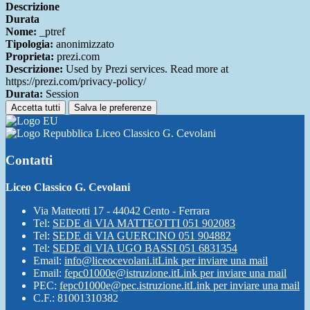
Descrizione
Durata
Nome:
_ptref
Tipologia:
anonimizzato
Proprieta:
prezi.com
Descrizione:
Used by Prezi services. Read more at
https://prezi.com/privacy-policy/
Durata:
Session
Accetta tutti
Salva le preferenze
Liceo Classico G. Cevolani
Contatti
Liceo Classico G. Cevolani
Via Matteotti 17 - 44042 Cento - Ferrara
Tel:
SEDE di VIA MATTEOTTI 051 902083
Tel:
SEDE di VIA GUERCINO 051 904882
Tel:
SEDE di VIA UGO BASSI 051 6831354
Email:
info@liceocevolani.it
Link per inviare una mail
Email:
fepc01000e@istruzione.it
Link per inviare una mail
PEC:
fepc01000e@pec.istruzione.it
Link per inviare una mail
C.F.: 81001310382