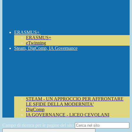
ERASMUS+
ERASMUS+
eTwinning
Steam, DigComp, IA Governance
STEAM - UN APPROCCIO PER AFFRONTARE
LE SFIDE DELLA MODERNITA'
DigComp
IA GOVERNANCE - LICEO CEVOLANI
Campo di ricerca per le pagine del sito