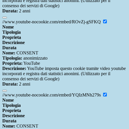
incorporati e registra dati statistici anonimi. (Utilizzato per il
consenso dei servizi di Google)
Durata:
2 anni
//www.youtube-nocookie.com/embed/ROvZj-gSFKQ
Nome
Tipologia
Proprieta
Descrizione
Durata
Nome:
CONSENT
Tipologia:
anonimizzato
Proprieta:
YouTube
Descrizione:
YouTube imposta questo cookie tramite video youtube
incorporati e registra dati statistici anonimi. (Utilizzato per il
consenso dei servizi di Google)
Durata:
2 anni
//www.youtube-nocookie.com/embed/YQIzMNh279s
Nome
Tipologia
Proprieta
Descrizione
Durata
Nome:
CONSENT