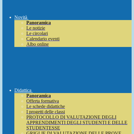
Novità
Panoramica
Le notizie
Le circolari
Calendario eventi
Albo online
Didattica
Panoramica
Offerta formativa
Le schede didattiche
I progetti delle classi
PROTOCOLLO DI VALUTAZIONE DEGLI
APPRENDIMENTI DEGLI STUDENTI E DELLE
STUDENTESSE
GRIGLIE DI VALUTAZIONE DELLE PROVE