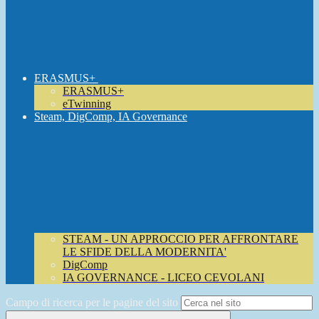
ERASMUS+
ERASMUS+
eTwinning
Steam, DigComp, IA Governance
STEAM - UN APPROCCIO PER AFFRONTARE
LE SFIDE DELLA MODERNITA'
DigComp
IA GOVERNANCE - LICEO CEVOLANI
Campo di ricerca per le pagine del sito