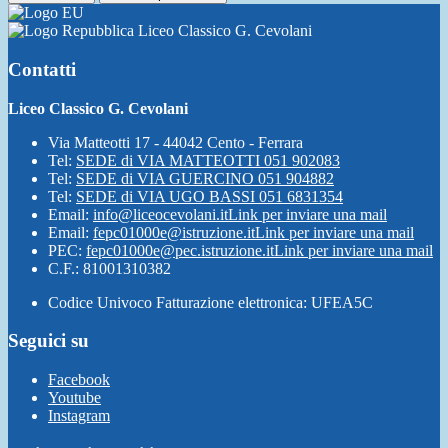
Liceo Classico G. Cevolani
Contatti
Liceo Classico G. Cevolani
Via Matteotti 17 - 44042 Cento - Ferrara
Tel:
SEDE di VIA MATTEOTTI 051 902083
Tel:
SEDE di VIA GUERCINO 051 904882
Tel:
SEDE di VIA UGO BASSI 051 6831354
Email:
info@liceocevolani.it
Link per inviare una mail
Email:
fepc01000e@istruzione.it
Link per inviare una mail
PEC:
fepc01000e@pec.istruzione.it
Link per inviare una mail
C.F.: 81001310382
Codice Univoco Fatturazione elettronica: UFEA5C
Seguici su
Facebook
Youtube
Instagram