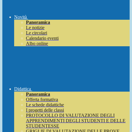
Novità
Panoramica
Le notizie
Le circolari
Calendario eventi
Albo online
Didattica
Panoramica
Offerta formativa
Le schede didattiche
I progetti delle classi
PROTOCOLLO DI VALUTAZIONE DEGLI
APPRENDIMENTI DEGLI STUDENTI E DELLE
STUDENTESSE
GRIGLIE DI VALUTAZIONE DELLE PROVE