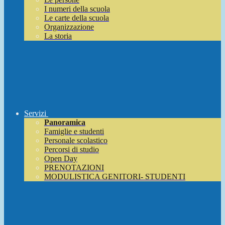
I numeri della scuola
Le carte della scuola
Organizzazione
La storia
Servizi
Panoramica
Famiglie e studenti
Personale scolastico
Percorsi di studio
Open Day
PRENOTAZIONI
MODULISTICA GENITORI- STUDENTI